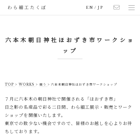
わら細工たくぼ
EN
/
JP
六本木朝日神社ほおずき市ワークショ
ップ
TOP
>
WORKS
>
綯う
>
六本木朝日神社ほおずき市ワークショップ
７月に六本木の朝日神社で開催される「ほおずき市」
日之影の名産品で彩る二日間、わら細工展示・販売とワーク
ショップを開催いたします。
東京での数少ない機会ですので、皆様のお越しを心よりお待
ちしております。