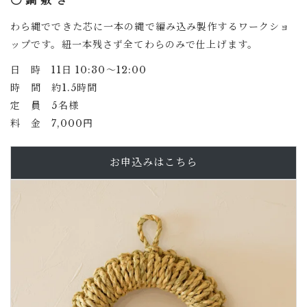
〇 鍋 敷 き
わら縄でできた芯に一本の縄で編み込み製作するワークショ
ップです。紐一本残さず全てわらのみで仕上げます。
日 時 11日 10:30〜12:00
時 間 約1.5時間
定 員 5名様
料 金 7,000円
お申込みはこちら